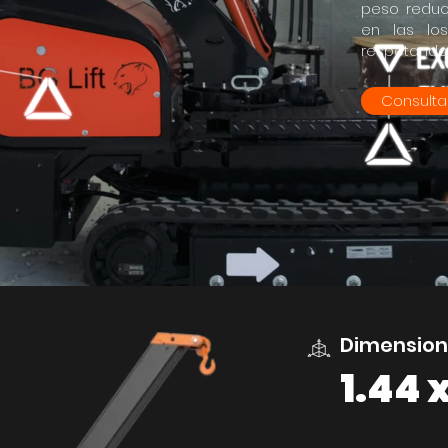
peso reduc
en las lo
respetando 
Consulta
Dimension
1.44 x