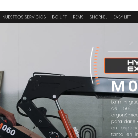
NUESTROS SERVICIOS
BG LIFT
REMS
SNORKEL
EASY LIFT
M 
La mini grú
de 50°. 
ergonómica
para darle 
en espaci
tanto en in