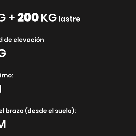
G +
200
KG
lastre
 de elevación
G
imo:
M
el brazo (desde el suelo):
M