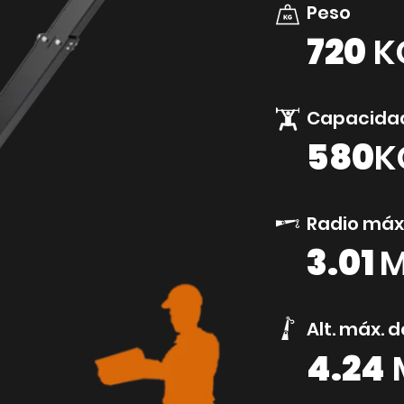
Peso
720
K
Capacidad
580
K
Radio máx
3.01
Alt. máx. d
4.24