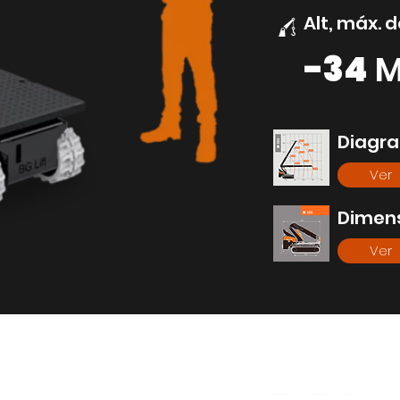
Alt, máx. 
-34
Diagr
Ver
Dimens
Ver