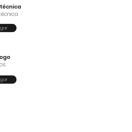
 técnica
técnica
gar
logo
os
gar