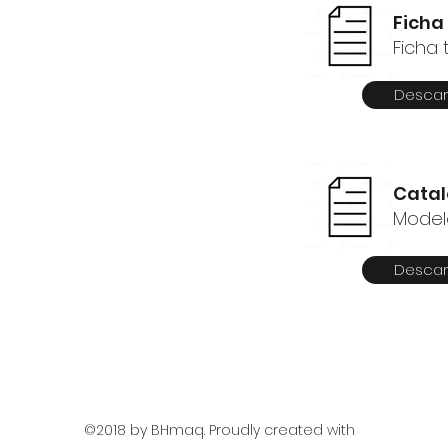
Ficha
Ficha 
Descar
Cata
Model
Descar
©2018 by BHmaq. Proudly created with