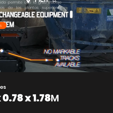
ido permite que la grúa trabaje
sas de las plantas superiores
las normativas.
s
es
 0.78 x 1.78
M