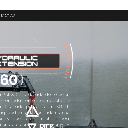
USADOS
060
a Pick & Carry dotada de rotación
Extremadamente compacta y
. Diseñada por el Team BG Lift
agilidad y solidez cuando se usa
os y accesos estrechos. Ideal
teriores como en exteriores. El