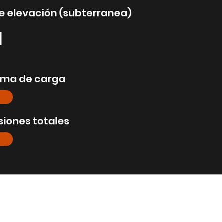
de elevación (subterranea)
M
ama de carga
iones totales